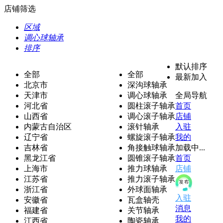
店铺筛选
区域
调心球轴承
排序
默认排序
全部
全部
最新加入
北京市
深沟球轴承
天津市
调心球轴承
全局导航
河北省
圆柱滚子轴承
首页
山西省
调心滚子轴承
店铺
内蒙古自治区
滚针轴承
入驻
辽宁省
螺旋滚子轴承
我的
吉林省
角接触球轴承
加载中...
黑龙江省
圆锥滚子轴承
首页
上海市
推力球轴承
店铺
江苏省
推力滚子轴承
浙江省
外球面轴承
入驻
安徽省
瓦盒轴壳
消息
福建省
关节轴承
我的
江西省
陶瓷轴承