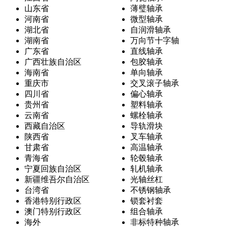
山东省
薄璧轴承
河南省
微型轴承
湖北省
自润滑轴承
湖南省
万向节十字轴
广东省
直线轴承
广西壮族自治区
包胶轴承
海南省
单向轴承
重庆市
交叉滚子轴承
四川省
偏心轴承
贵州省
塑料轴承
云南省
螺栓轴承
西藏自治区
导轨滑块
陕西省
叉车轴承
甘肃省
高温轴承
青海省
轮毂轴承
宁夏回族自治区
轧机轴承
新疆维吾尔自治区
光轴丝杠
台湾省
不锈钢轴承
香港特别行政区
锁套衬套
澳门特别行政区
组合轴承
海外
非标特种轴承