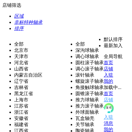
店铺筛选
区域
非标特种轴承
排序
默认排序
全部
全部
最新加入
北京市
深沟球轴承
天津市
调心球轴承
全局导航
河北省
圆柱滚子轴承
首页
山西省
调心滚子轴承
店铺
内蒙古自治区
滚针轴承
入驻
辽宁省
螺旋滚子轴承
我的
吉林省
角接触球轴承
加载中...
黑龙江省
圆锥滚子轴承
首页
上海市
推力球轴承
店铺
江苏省
推力滚子轴承
浙江省
外球面轴承
入驻
安徽省
瓦盒轴壳
消息
福建省
关节轴承
我的
江西省
陶瓷轴承