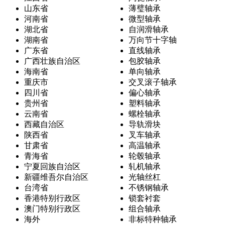
山东省
薄璧轴承
河南省
微型轴承
湖北省
自润滑轴承
湖南省
万向节十字轴
广东省
直线轴承
广西壮族自治区
包胶轴承
海南省
单向轴承
重庆市
交叉滚子轴承
四川省
偏心轴承
贵州省
塑料轴承
云南省
螺栓轴承
西藏自治区
导轨滑块
陕西省
叉车轴承
甘肃省
高温轴承
青海省
轮毂轴承
宁夏回族自治区
轧机轴承
新疆维吾尔自治区
光轴丝杠
台湾省
不锈钢轴承
香港特别行政区
锁套衬套
澳门特别行政区
组合轴承
海外
非标特种轴承