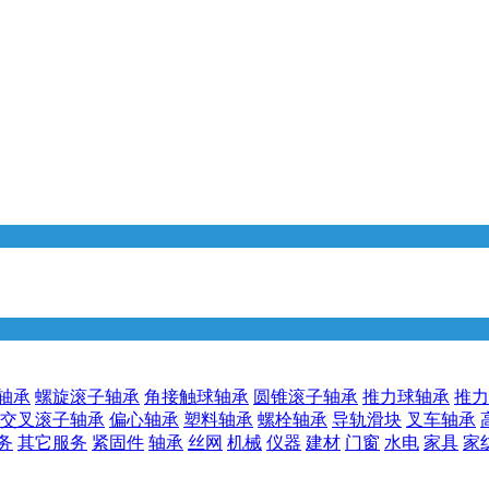
轴承
螺旋滚子轴承
角接触球轴承
圆锥滚子轴承
推力球轴承
推力
交叉滚子轴承
偏心轴承
塑料轴承
螺栓轴承
导轨滑块
叉车轴承
务
其它服务
紧固件
轴承
丝网
机械
仪器
建材
门窗
水电
家具
家