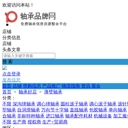
欢迎访问本站！
店铺
分类信息
店铺
头条文章
搜 索
点击登录
发布信息
首页
店铺
求购信息
产品推广
物流指南
资讯
展会
首页
>
轴承好店
>
薄璧轴承
分类：
不限
深沟球轴承
调心球轴承
圆柱滚子轴承
调心滚子轴承
滚针
型轴承
自润滑轴承
万向节十字轴
直线轴承
包胶轴承
单向轴承
合轴承
非标特种轴承
进口轴承
轴承配件耗材
机械设备
加工服
不限
生产商
授权商
生产+贸易商
地区：