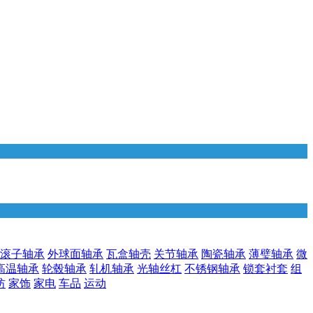
滚子轴承
外球面轴承
瓦盒轴壳
关节轴承
陶瓷轴承
薄璧轴承
微
高温轴承
轮毂轴承
轧机轴承
光轴丝杠
不锈钢轴承
锁套衬套
组
纺
家饰
家电
车品
运动