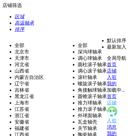
店铺筛选
区域
高温轴承
排序
默认排序
全部
全部
最新加入
北京市
深沟球轴承
天津市
调心球轴承
全局导航
河北省
圆柱滚子轴承
首页
山西省
调心滚子轴承
店铺
内蒙古自治区
滚针轴承
入驻
辽宁省
螺旋滚子轴承
我的
吉林省
角接触球轴承
加载中...
黑龙江省
圆锥滚子轴承
首页
上海市
推力球轴承
店铺
江苏省
推力滚子轴承
浙江省
外球面轴承
入驻
安徽省
瓦盒轴壳
消息
福建省
关节轴承
我的
江西省
陶瓷轴承