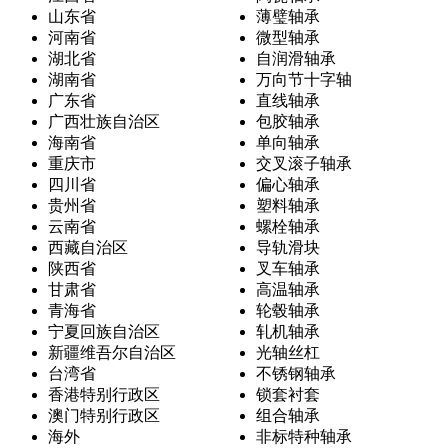
山东省
薄璧轴承
河南省
微型轴承
湖北省
自润滑轴承
湖南省
万向节十字轴
广东省
直线轴承
广西壮族自治区
包胶轴承
海南省
单向轴承
重庆市
交叉滚子轴承
四川省
偏心轴承
贵州省
塑料轴承
云南省
螺栓轴承
西藏自治区
导轨滑块
陕西省
叉车轴承
甘肃省
高温轴承
青海省
轮毂轴承
宁夏回族自治区
轧机轴承
新疆维吾尔自治区
光轴丝杠
台湾省
不锈钢轴承
香港特别行政区
锁套衬套
澳门特别行政区
组合轴承
海外
非标特种轴承