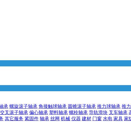
轴承
螺旋滚子轴承
角接触球轴承
圆锥滚子轴承
推力球轴承
推力
交叉滚子轴承
偏心轴承
塑料轴承
螺栓轴承
导轨滑块
叉车轴承
务
其它服务
紧固件
轴承
丝网
机械
仪器
建材
门窗
水电
家具
家