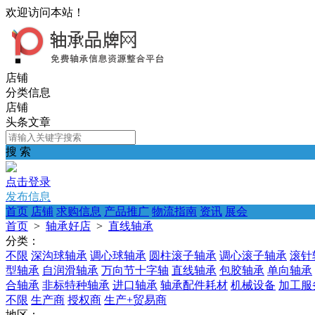
欢迎访问本站！
店铺
分类信息
店铺
头条文章
搜 索
点击登录
发布信息
首页
店铺
求购信息
产品推广
物流指南
资讯
展会
首页
>
轴承好店
>
直线轴承
分类：
不限
深沟球轴承
调心球轴承
圆柱滚子轴承
调心滚子轴承
滚针
型轴承
自润滑轴承
万向节十字轴
直线轴承
包胶轴承
单向轴承
合轴承
非标特种轴承
进口轴承
轴承配件耗材
机械设备
加工服
不限
生产商
授权商
生产+贸易商
地区：