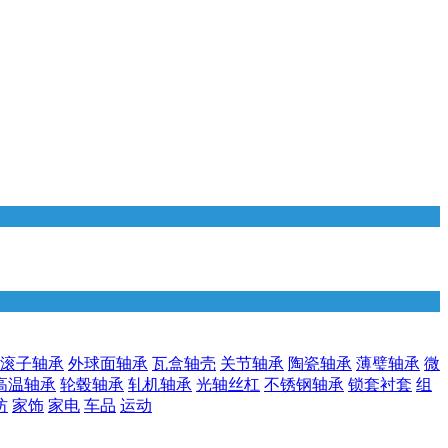
滚子轴承
外球面轴承
瓦盒轴壳
关节轴承
陶瓷轴承
薄璧轴承
微
高温轴承
轮毂轴承
轧机轴承
光轴丝杠
不锈钢轴承
锁套衬套
组
纺
家饰
家电
车品
运动